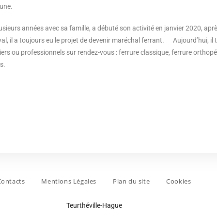
une.
lusieurs années avec sa famille, a débuté son activité en janvier 2020, a
l, il a toujours eu le projet de devenir maréchal ferrant. Aujourd’hui, il
liers ou professionnels sur rendez-vous : ferrure classique, ferrure orth
s.
Contacts
Mentions Légales
Plan du site
Cookies
Teurthéville-Hague