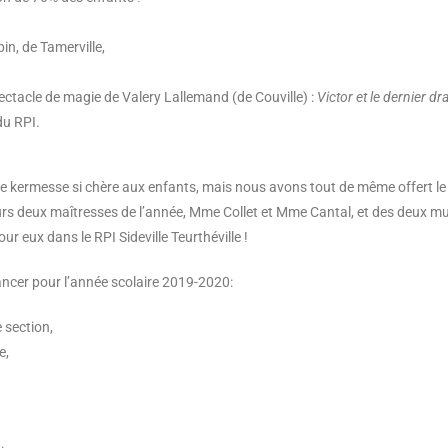
in, de Tamerville,
pectacle de magie de Valery Lallemand (de Couville) :
Victor et le dernier d
du RPI.
e kermesse si chère aux enfants, mais nous avons tout de même offert le 
urs deux maîtresses de l’année, Mme Collet et Mme Cantal, et des deux mu
ur eux dans le RPI Sideville Teurthéville !
inancer pour l’année scolaire 2019-2020:
e section,
e,