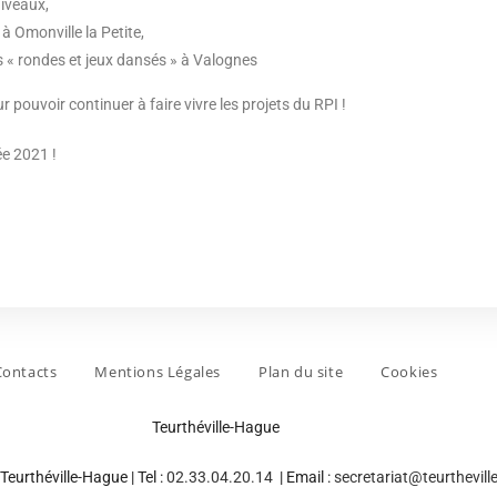
niveaux,
à Omonville la Petite,
s « rondes et jeux dansés » à Valognes
our pouvoir continuer à faire vivre les projets du RPI !
e 2021 !
Contacts
Mentions Légales
Plan du site
Cookies
Teurthéville-Hague
Teurthéville-Hague | Tel :
02.33.04.20.14
| Email :
secretariat@teurthevill