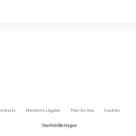
Contacts
Mentions Légales
Plan du site
Cookies
Teurthéville-Hague