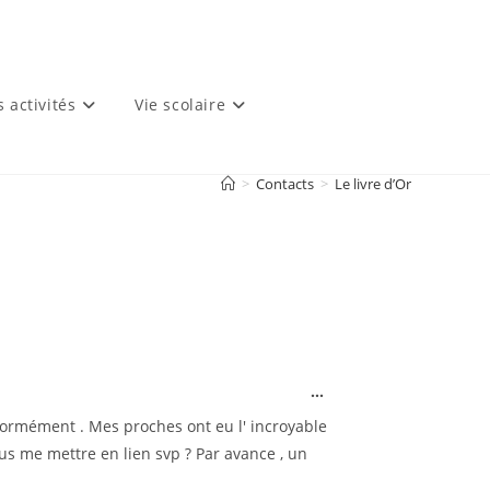
s activités
Vie scolaire
>
Contacts
>
Le livre d’Or
...
normément . Mes proches ont eu l' incroyable
ous me mettre en lien svp ? Par avance , un