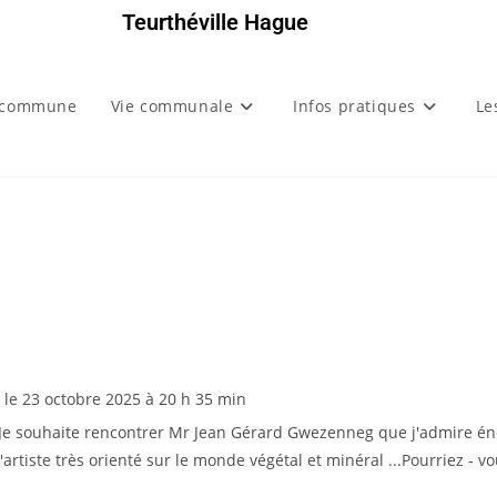
Teurthéville Hague
 commune
Vie communale
Infos pratiques
Le
 le
23 octobre 2025
à
20 h 35 min
ie .Je souhaite rencontrer Mr Jean Gérard Gwezenneg que j'admire é
artiste très orienté sur le monde végétal et minéral ...Pourriez - v