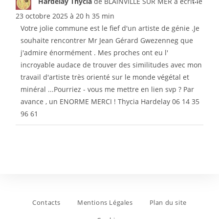
...
Hardelay Thycia
de
BLAINVILLE SUR MER
a écrit le
23 octobre 2025
à
20 h 35 min
Votre jolie commune est le fief d'un artiste de génie .Je
souhaite rencontrer Mr Jean Gérard Gwezenneg que
j'admire énormément . Mes proches ont eu l'
incroyable audace de trouver des similitudes avec mon
travail d'artiste très orienté sur le monde végétal et
minéral ...Pourriez - vous me mettre en lien svp ? Par
avance , un ENORME MERCI ! Thycia Hardelay 06 14 35
96 61
Contacts
Mentions Légales
Plan du site