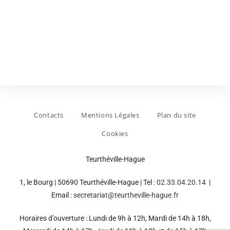
v
n
z
u
u
a
e
n
v
s
e
i
É
d
g
v
a
a
è
t
n
t
e
e
i
Contacts
Mentions Légales
Plan du site
.
m
o
Cookies
e
n
n
d
Teurthéville-Hague
t
e
1, le Bourg | 50690 Teurthéville-Hague | Tel :
02.33.04.20.14
|
v
Email :
secretariat@teurtheville-hague.fr
u
e
Horaires d’ouverture : Lundi de 9h à 12h, Mardi de 14h à 18h,
s