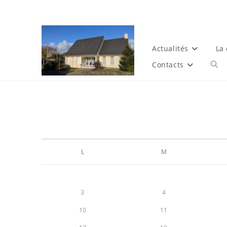
Actualités
La
Contacts
L
M
3
4
10
11