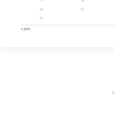
17
18
24
25
31
« Juin