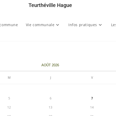
Teurthéville Hague
 commune
Vie communale
Infos pratiques
Le
AOÛT 2026
M
J
V
5
6
7
12
13
14