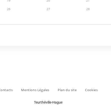
19
20
21
26
27
28
Contacts
Mentions Légales
Plan du site
Cookies
Teurthéville-Hague