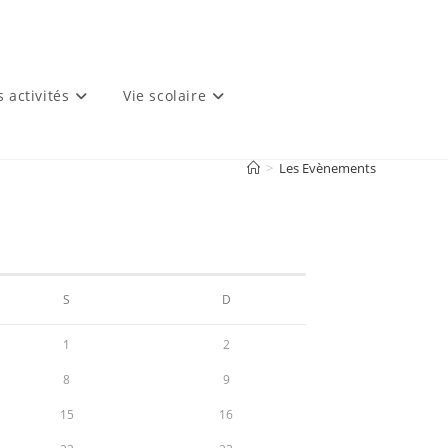
s activités
Vie scolaire
>
Les Evènements
S
D
1
2
8
9
15
16