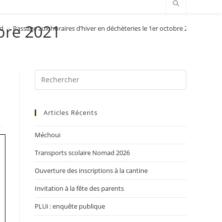
obre 2021
ed
>
Passage aux horaires d’hiver en déchèteries le 1er octobre 2021
Articles Récents
Méchoui
Transports scolaire Nomad 2026
Ouverture des inscriptions à la cantine
Invitation à la fête des parents
PLUi : enquête publique