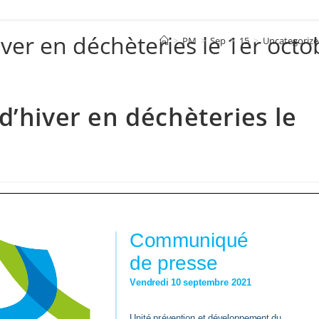
ver en déchèteries le 1er oct
>
PM
>
Sep
>
15
>
Uncategoriz
d’hiver en déchèteries le