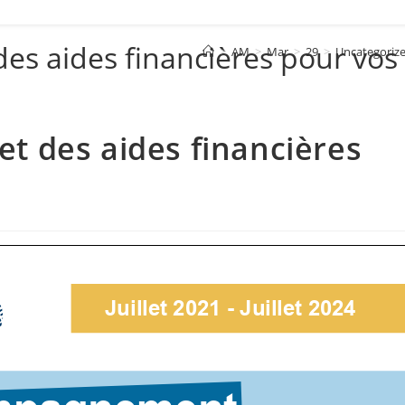
s aides financières pour vos
>
AM
>
Mar
>
29
>
Uncategoriz
 des aides financières