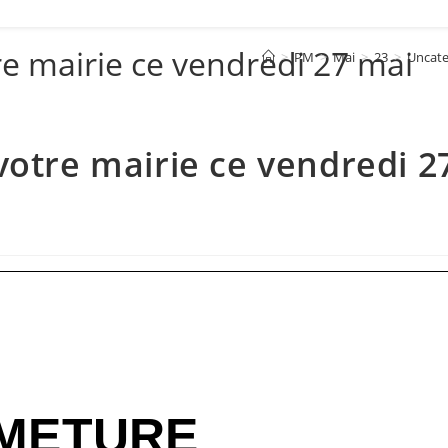
re mairie ce vendredi 27 mai
>
PM
>
Mai
>
23
>
Uncate
votre mairie ce vendredi 2